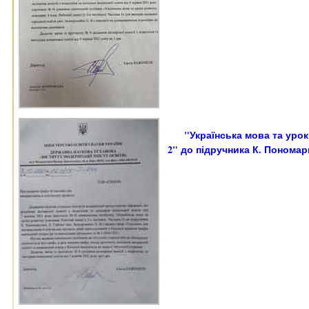
"Українська мова та урок
2" до підручника К. Пономарь