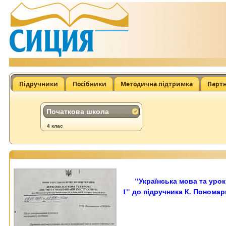
Підручники
Посібники
Методична підтримка
Парт
Початкова школа
4 клас
"Українська мова та урок
1" до підручника К. Пономарь