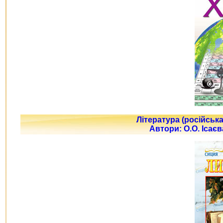
Література (російська
Автори: О.О. Ісаєв