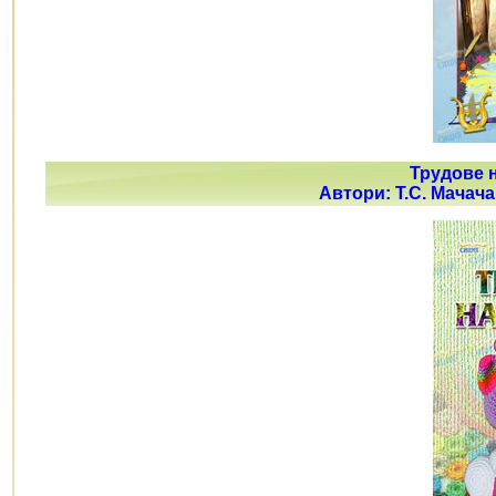
Трудове н
Автори: Т.С. Мачача