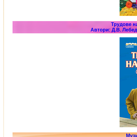
Трудове на
Автори: Д.В. Лебед
Муз