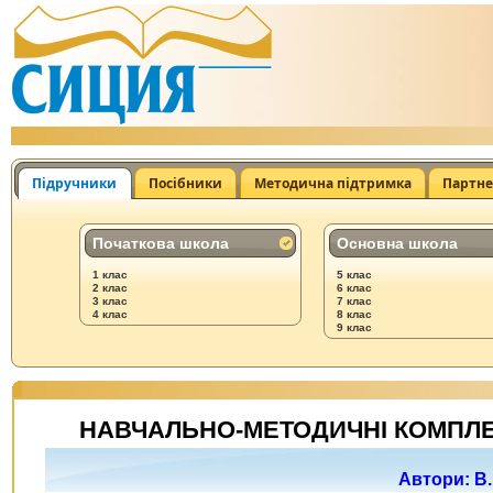
Підручники
Посібники
Методична підтримка
Партн
Початкова школа
Основна школа
1 клас
5 клас
2 клас
6 клас
3 клас
7 клас
4 клас
8 клас
9 клас
НАВЧАЛЬНО-МЕТОДИЧНІ КОМПЛЕК
Автори: В. 