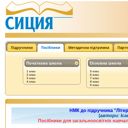
Підручники
Посібники
Методична підтримка
Парт
Початкова школа
Основна школа
1 клас
5 клас
2 клас
6 клас
3 клас
7 клас
4 клас
8 клас
9 клас
НМК до підручника “Літера
(
автори: Іса
Посібники для загальноосвітніх нав