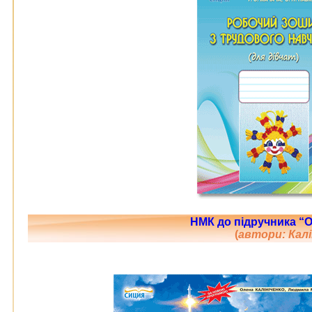
НМК до підручника “О
(
автори: Калі