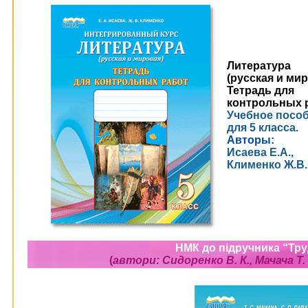
Литература
(русская и мир
Тетрадь для
контрольных р
Учебное посо
для 5 класса.
Авторы:
Исаева Е.А.,
Клименко Ж.В.
НМК до підручника “Труд
(
автори: Сидоренко В. К., Мачача Т. 