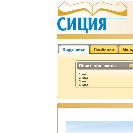
Підручники
Посібники
Мето
Початкова школа
1 клас
2 клас
3 клас
4 клас