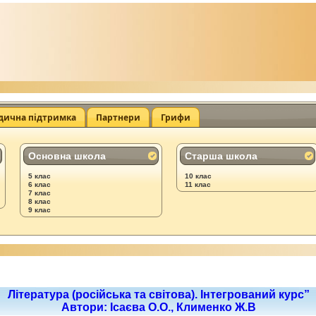
дична підтримка
Партнери
Грифи
Основна школа
Старша школа
5 клас
10 клас
6 клас
11 клас
7 клас
8 клас
9 клас
Література (російська та світова). Інтегрований курс”
Автори: Ісаєва О.О., Клименко Ж.В