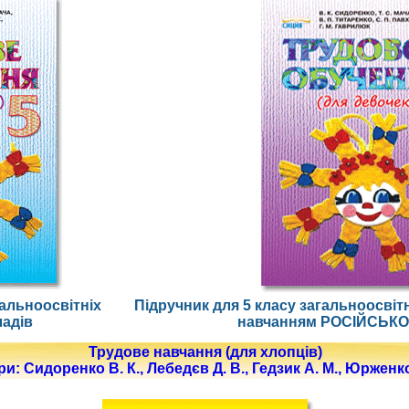
гальноосвітніх
Підручник для 5 класу загальноосвітн
ладів
навчанням РОСІЙСЬ
Трудове навчання (для хлопців)
и: Сидоренко В. К., Лебедєв Д. В., Гедзик А. М., Юрженко