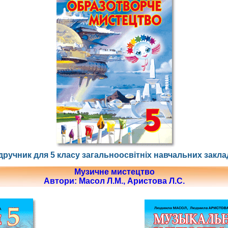
дручник для 5 класу загальноосвітніх навчальних закла
Музичне мистецтво
Автори: Масол Л.М., Аристова Л.С.