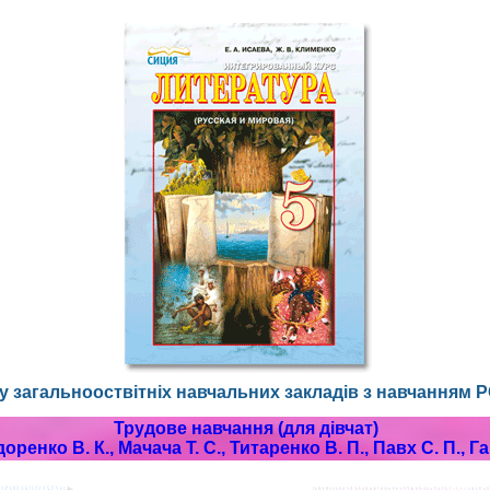
асу загальнооствітніх навчальних закладів з навчан
Трудове навчання (для дівчат)
ренко В. К., Мачача Т. С., Титаренко В. П., Павх С. П., Г