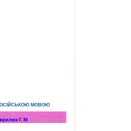
ням РОСІЙСЬКОЮ МОВОЮ
аврилюк Г. М.