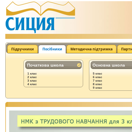
Підручники
Посібники
Методична підтримка
Парт
Початкова школа
Основна школа
1 клас
5 клас
2 клас
6 клас
3 клас
7 клас
4 клас
8 клас
9 клас