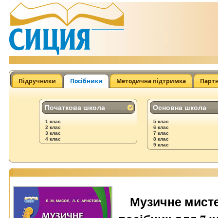
Підручники
Посібники
Методична підтримка
Парт
Початкова школа
Основна школа
1 клас
5 клас
2 клас
6 клас
3 клас
7 клас
4 клас
8 клас
9 клас
Музичне мисте