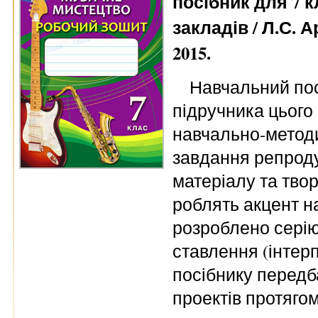
посібник для 7 
закладів / Л.С. 
2015.
Навчальний пос
підручника цього
навчально-методи
завдання репроду
матеріалу та твор
роблять акцент на
розроблено серію
ставлення (інтерп
посібнику передб
проектів протяго