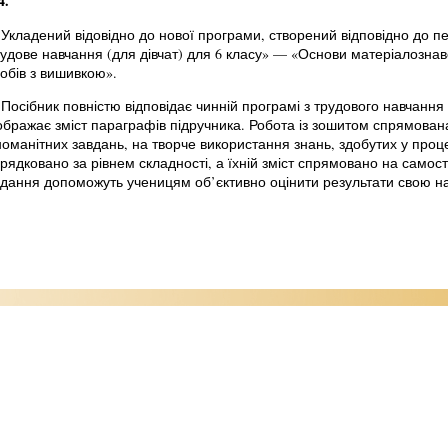
4.
Укладений відовідно до нової програми, створений відповідно до пе
удове навчання (для дівчат) для 6 класу» — «Основи матеріалознав
обів з вишивкою».
Посібник повністю відповідає чинній програмі з трудового навчання 
ображає зміст параграфів підручника. Робота із зошитом спрямован
номанітних завдань, на творче використання знань, здобутих у про
рядковано за рівнем складності, а їхній зміст спрямовано на самост
дання допоможуть ученицям об’єктивно оцінити результати свою на