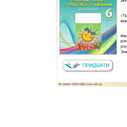
201
«Тр
вир
від
різ
упо
Зав
All content ©2012-2021 sicia.com.ua