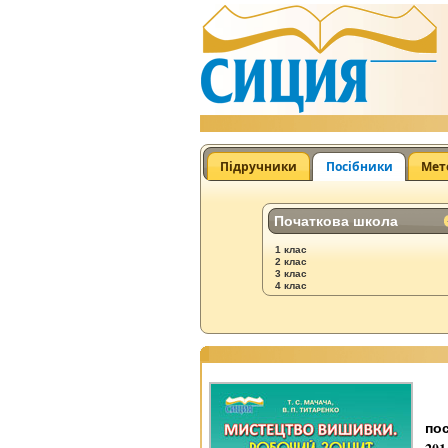
Підручники
Посібники
Мет
Початкова школа
1 клас
2 клас
3 клас
4 клас
пос