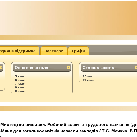
одична підтримка
Партнери
Грифи
Основна школа
Старша школа
5 клас
10 клас
6 клас
11 клас
7 клас
8 клас
9 клас
Мистецтво вишивки. Робочий зошит з трудового навчання (для 
ібник для загальноосвітніх навчали закладів / Т.С. Мачача, В.П