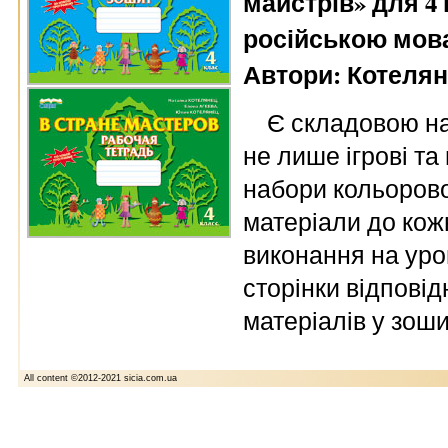
майстрів» для 4
російською мов
Автори: Котеляне
Є складовою на
не лише ігрові та
набори кольорово
матеріали до кож
виконання на уро
сторінки відповід
матеріалів у зоши
All content ©2012-2021 sicia.com.ua