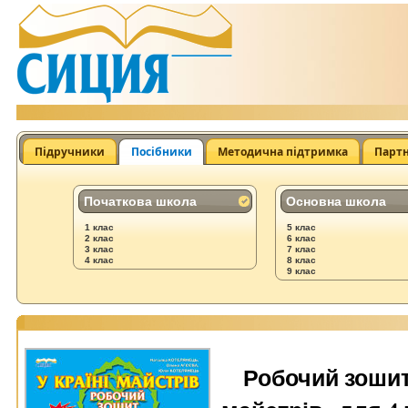
Підручники
Посібники
Методична підтримка
Парт
Початкова школа
Основна школа
1 клас
5 клас
2 клас
6 клас
3 клас
7 клас
4 клас
8 клас
9 клас
Робочий зошит