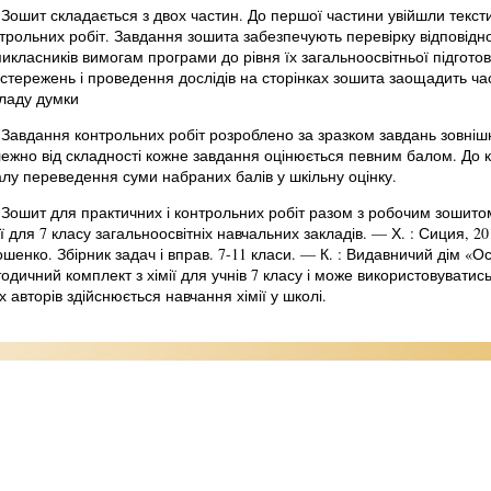
Зошит складається з двох частин. До першої частини увійшли тексти
трольних робіт. Завдання зошита забезпечують перевірку відповідн
икласників вимогам програми до рівня їх загальноосвітньої підгот
стережень і проведення дослідів на сторінках зошита заощадить час,
ладу думки
Завдання контрольних робіт розроблено за зразком завдань зовні
ежно від складності кожне завдання оцінюється певним балом. До 
лу переведення суми набраних балів у шкільну оцінку.
Зошит для практичних і контрольних робіт разом з робочим зошито
ії для 7 класу загальноосвітніх навчальних закладів. — Х. : Сиция, 20
шенко. Збірник задач і вправ. 7-11 класи. — К. : Видавничий дім «Ос
одичний комплект з хімії для учнів 7 класу і може використовуватис
х авторів здійснюється навчання хімії у школі.