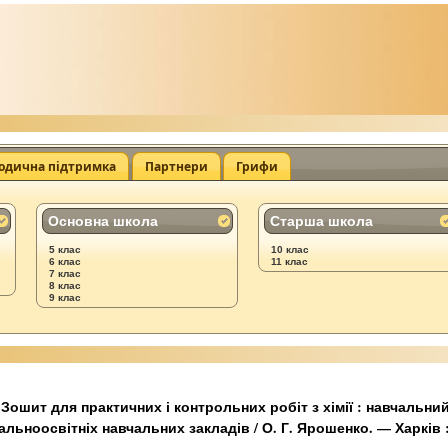
одична підтримка
Партнери
Грифи
Основна школа
Старша школа
5 клас
10 клас
6 клас
11 клас
7 клас
8 клас
9 клас
Зошит для практичних і контрольних робіт з хімії : навчальний
альноосвітніх навчальних закладів / О. Г. Ярошенко. — Харків 