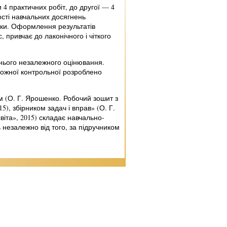
 4 практичних робіт, до другої — 4
ості навчальних досягнень
овки. Оформлення результатів
 привчає до лаконічного і чіткого
шнього незалежного оцінювання.
кожної контрольної розроблено
м (О. Г. Ярошенко. Робочий зошит з
15), збірником задач і вправ» (О. Г.
віта», 2015) складає навчально-
ь незалежно від того, за підручником