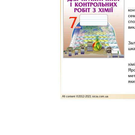
кон
сем
спо
вик
Зал
шка
хім
Яро
мет
яки
All content ©2012-2021 sicia.com.ua