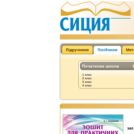
Підручники
Посібники
Мет
Початкова школа
1 клас
2 клас
3 клас
4 клас
заг